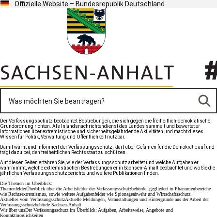
Offizielle Website – Bundesrepublik Deutschland
Der Verfassungsschutz beobachtet Bestrebungen, die sich gegen die freiheitlich-demokratische
Grundordnung richten. Als Inlandsnachrichtendienst des Landes sammelt und bewertet er
Informationen über extremistische und sicherheitsgefährdende Aktivitäten und macht dieses
Wissen für Politik, Verwaltung und Öffentlichkeit nutzbar.
Damit warnt und informiert der Verfassungsschutz, klärt über Gefahren für die Demokratie auf und
trägt dazu bei, den freiheitlichen Rechtsstaat zu schützen.
Auf diesen Seiten erfahren Sie, wie der Verfassungsschutz arbeitet und welche Aufgaben er
wahrnimmt, welche extremistischen Bestrebungen er in Sachsen-Anhalt beobachtet und wo Sie die
jährlichen Verfassungsschutzberichte und weitere Publikationen finden.
Die Themen im Überblick:
Themenfelder
Überblick über die Arbeitsfelder der Verfassungsschutzbehörde, gegliedert in Phänomenbereiche
wie Rechtsextremismus, sowie weitere Aufgabenfelder wie Spionageabwehr und Wirtschaftsschutz
Aktuelles vom Verfassungsschutz
Aktuelle Meldungen, Veranstaltungen und Hintergründe aus der Arbeit der
Verfassungsschutzbehörde Sachsen-Anhalt
Wir über uns
Der Verfassungsschutz im Überblick: Aufgaben, Arbeitsweise, Angebote und
Kontaktmöglichkeiten