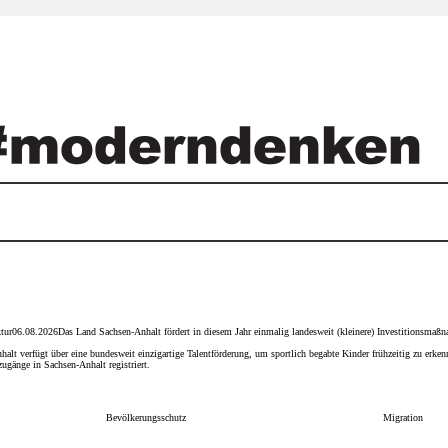
tur
06.08.2026
Das Land Sachsen-Anhalt fördert in diesem Jahr einmalig landesweit (kleinere) Investitionsma
alt verfügt über eine bundesweit einzigartige Talentförderung, um sportlich begabte Kinder frühzeitig zu erken
gänge in Sachsen-Anhalt registriert.
Bevölkerungsschutz
Migration