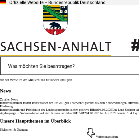
Offizielle Website – Bundesrepublik Deutschland
auf den Webseiten des Ministeriums für Inneres und Sport
News
Zu allen News
Innenministerium fördert Investitionen der Freiwilligen Feuerwehr Querfurt aus dem Sondervermögen Infrastruk
Förderung...
Innenministerin und Präsidentin des Landessportbundes ziehen positive Bilanz
04.08.2026
Das Land Sachsen-​Anh
Asylzugänge in Sachsen-Anhalt auf dem Niveau der Jahre 2011/2012
04.08.2026
Im Juli 2026 wurden 134 Asylzu
Unsere Hauptthemen im Überblick
Sicherheit & Ordnung
Verfassungsschutz