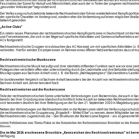
der rechtsextremistischen Szene bei nicht extremistischen Wettbewerben können als Ausdruck eine
Faszination der Szene für Kampf und Männlichkeit, aber auch der in Teilen der jüngeren rechtsex
„gesunden Volkskörper" begründet wird.
Der Verfassungsschutzbehörde bekannte Rechtsextremisten führen wiederkehrend Kampfsporttrainings 
der sportliche Charakter im Vordergrund, sondern eher die Vorbereitung auf einen möglichen Str
bekannt geworden.
„Active Clubs"
Ein relativ neues Phänomen der rechtsextremistischen Kampfsportszene in Deutschland ist die Her
und Freizeitvereinen, die sich in der Regel auf sportliche Aktivitäten und Gemeinschaftserlebnis
ACs festgestellt.
Rechtsextremistische Gruppen missbrauchen das AC-Konzept, um mit sportlichen Aktivitäten (z. B
verbreiten. Hierfür werden Einzelpersonen im Rahmen eines offenen Netzwerkansatzes dazu ermuti
Rechtsextremistische Musikszene
Rechtsextremistische Musik hat aufgrund ihrer identitätsstiftenden Funktion nach wie vor eine zen
Protagonisten vermitteln offen oder unterschwellig durch die Liedinhalte und ihre Selbstdarstellu
Musikgruppen aus Sachsen-Anhalt sind z. B. die Bands „Stahlkappenglanz" (Salzlandkreis/Landkre
Im bundesweiten Vergleich ist Sachsen-Anhalt besonders bei der Anzahl von rechtsextremistischen
Sachsen-Anhalt seit Jahren konstant hoch.
Rechtsextremisten und die Rockerszene
Teile der rechtsextremistischen Szene unterhalten Verbindungen zum Rockermilieu, die auch in 
bereits bei ihrer Gründung eine überdurchschnittlich hohe Anzahl an bekannten Rechtsextremisten d
sich besonders deutlich bei ihrer Beteiligung an der für den 21. September 2020 in Magdeburg gep
Neben den Verbindungen von Rechtsextremisten in die Rockerszene stellt die Verfassungsschutzbeh
die rechtsextremistische Gruppierung „Brigade 8 – Mittel/Elbe" zu nennen, deren Mitglieder bei r
Rechtsextremisten zugerechnet, die – den Strukturen der Rockerszene folgend – als so genannte Mi
weitere Publikationen zum Thema
Plakat zu den Kennzeichen des Rechtsextremismus
Broschüre zu den Kennze
Hinweis:
Die im Mai 2026 erschienene Broschüre „Kennzeichen des Rechtsextremismus” ist berei
Verfügung.