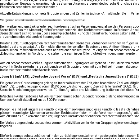
Personen und Gruppen, die solche Siedlungsbestrebungen verfolgen, vertreten zumeist nationalist
neureligiösen Bewegung ursprünglich russischen Ursprungs, deren ideologische Grundlage ein völ
Phänomen besonders schwer erkennbar.
Aktuelle Entwicklungen, konkrete Gruppierungen und Zahlen in Sachsen-Anhalt finden Sie im Verf
Weitgehend unstrukturiertes rechtsextremistisches Personenpotenzial
Dem weitgehend unstrukturierten rechtsextremistischen Personenpotenzial werden Personen zugerech
Szene bildet das mit Abstand größte Personenpotenzial des Rechtsextremismus; in Sachsen-Anhalt
Szene definiert sich vor allem über szenetypische Musik und den damit verbundenen Lebensstil. Ihr
als zunehmendes Aktionsfeld herausgestellt.
Die der subkulturell geprägten rechtsextremistischen Szene zuzuordnenden Personen verfügen in 
beeinflusst und geprägt. Als Kernfelder dienen hier vor allem Rassismus und Antisemitismus, unte
waren schon immer ein wesentliches Kennzeichen dieser Szene. Im Zuge der zu beobachtenden Verj
„Erlebnischarakter“ im Vordergrund stehen, die auch in der Öffentlichkeit wahrgenommen werden.
Aktuell beobachtet der Verfassungsschutz eine Verjüngung der weitgehend unstrukturierten recht
sowohl in Sachsen-Anhalt als auch bundesweit Gruppierungen mit zum Teil sehr jungen, aktionsorie
in die rechtsextremistische Szene fanden.
„Jung & Stark" (JS), „Deutsche Jugend Voran" (DJV) und „Deutsche Jugend Zuerst" (DJZ)
Einigen dieser Gruppierungen gelang es innerhalb kürzester Zeit, eine beachtliche Zahl von Mitg
Stark" (JS), „Deutsche Jugend voran" (DJV) oder „Deutsche Jugend Zuerst Halle (Saale)" (DJZ). G
Szene in Erscheinung getreten waren. Für ihre Agitation und Mobilisierung bedienen sich dies
In Sachsen-Anhalt ist diese Art von rechtsextremistischen Jugendgruppen bislang überwiegend mit
Sachsen-Anhalt aktuell auf knapp 300 Personen.
Pädophile sind seit langem ein Feindbild von Rechtsextremisten; dieses Feindbild lässt sich na
pädophil veranlagten Menschen versuchen Rechtsextremisten, mit der Vereinnahmung des Agitations
Aktuell wird es nun von einer sich verjüngenden und aktionsorientierten rechtsextremistischen Sze
Der Verfassungsschutz beobachtete vermehrt Aktivitäten von in kleinen Gruppen agierenden Jugend
begehen.
Die Verfassungsschutzbehörde hat in den zurückliegenden Jahren ein gesteigertes Interesse am 