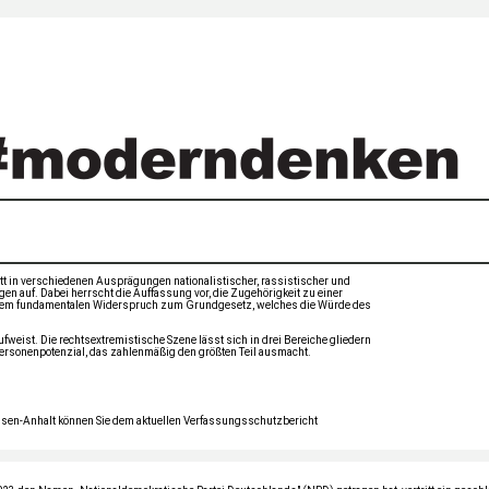
itt in verschiedenen Ausprägungen nationalistischer, rassistischer und
en auf. Dabei herrscht die Auffassung vor, die Zugehörigkeit zu einer
 einem fundamentalen Widerspruch zum Grundgesetz, welches die Würde des
eist. Die rechtsextremistische Szene lässt sich in drei Bereiche gliedern
ersonenpotenzial, das zahlenmäßig den größten Teil ausmacht.
chsen-​Anhalt können Sie dem aktuellen Verfassungsschutzbericht