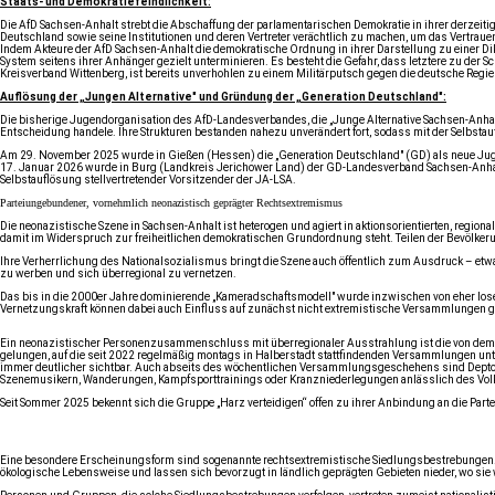
Staats-​ und Demokratiefeindlichkeit:
Die AfD Sachsen-​Anhalt strebt die Abschaffung der parlamentarischen Demokratie in ihrer derzeit
Deutschland sowie seine Institutionen und deren Vertreter verächtlich zu machen, um das Vertraue
Indem Akteure der AfD Sachsen-​Anhalt die demokratische Ordnung in ihrer Darstellung zu einer D
System seitens ihrer Anhänger gezielt unterminieren. Es besteht die Gefahr, dass letztere zu der 
Kreisverband Wittenberg, ist bereits unverhohlen zu einem Militärputsch gegen die deutsche Regi
Auflösung der „Jungen Alternative" und Gründung der „Generation Deutschland":
Die bisherige Jugendorganisation des AfD-Landesverbandes, die „Junge Alternative Sachsen-Anhalt"
Entscheidung handele. Ihre Strukturen bestanden nahezu unverändert fort, sodass mit der Selbstau
Am 29. November 2025 wurde in Gießen (Hessen) die „Generation Deutschland" (GD) als neue Jugend
17. Januar 2026 wurde in Burg (Landkreis Jerichower Land) der GD-Landesverband Sachsen-Anhalt
Selbstauflösung stellvertretender Vorsitzender der JA-LSA.
Parteiungebundener, vornehmlich neonazistisch geprägter Rechtsextremismus
Die neonazistische Szene in Sachsen-Anhalt ist heterogen und agiert in aktionsorientierten, regio
damit im Widerspruch zur freiheitlichen demokratischen Grundordnung steht. Teilen der Bevölke
Ihre Verherrlichung des Nationalsozialismus bringt die Szene auch öffentlich zum Ausdruck – et
zu werben und sich überregional zu vernetzen.
Das bis in die 2000er Jahre dominierende „Kameradschaftsmodell" wurde inzwischen von eher lose 
Vernetzungskraft können dabei auch Einfluss auf zunächst nicht extremistische Versammlungen 
Ein neonazistischer Personenzusammenschluss mit überregionaler Ausstrahlung ist die von dem b
gelungen, auf die seit 2022 regelmäßig montags in Halberstadt stattfindenden Versammlungen un
immer deutlicher sichtbar. Auch abseits des wöchentlichen Versammlungsgeschehens sind Deptoll
Szenemusikern, Wanderungen, Kampfsporttrainings oder Kranzniederlegungen anlässlich des Vol
Seit Sommer 2025 bekennt sich die Gruppe „Harz verteidigen“ offen zu ihrer Anbindung an die Parte
Eine besondere Erscheinungsform sind sogenannte rechtsextremistische Siedlungsbestrebungen. Ihre
ökologische Lebensweise und lassen sich bevorzugt in ländlich geprägten Gebieten nieder, wo sie 