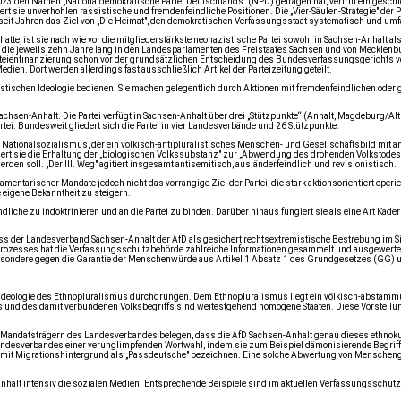
023 den Namen „Nationaldemokratische Partei Deutschlands" (NPD) getragen hat, vertritt ein gesc
t sie unverhohlen rassistische und fremdenfeindliche Positionen. Die „Vier-Säulen-Strategie" der 
t seit Jahren das Ziel von „Die Heimat", den demokratischen Verfassungsstaat systematisch und u
te, ist sie nach wie vor die mitgliederstärkste neonazistische Partei sowohl in Sachsen-Anhalt al
die jeweils zehn Jahre lang in den Landesparlamenten des Freistaates Sachsen und von Mecklenbu
Parteienfinanzierung schon vor der grundsätzlichen Entscheidung des Bundesverfassungsgerichts v
ien. Dort werden allerdings fast ausschließlich Artikel der Parteizeitung geteilt.
zistischen Ideologie bedienen. Sie machen gelegentlich durch Aktionen mit fremdenfeindlichen oder
achsen-Anhalt. Die Partei verfügt in Sachsen-Anhalt über drei „Stützpunkte“ (Anhalt, Magdeburg/Alt
rtei. Bundesweit gliedert sich die Partei in vier Landesverbände und 26 Stützpunkte.
en Nationalsozialismus, der ein völkisch-antipluralistisches Menschen- und Gesellschaftsbild mit a
t sie die Erhaltung der „biologischen Volkssubstanz" zur „Abwendung des drohenden Volkstodes" u
den soll. „Der III. Weg" agitiert insgesamt antisemitisch, ausländerfeindlich und revisionistisch.
amentarischer Mandate jedoch nicht das vorrangige Ziel der Partei, die stark aktionsorientiert oper
 eigene Bekanntheit zu steigern.
ndliche zu indoktrinieren und an die Partei zu binden. Darüber hinaus fungiert sie als eine Art Kade
ass der Landesverband Sachsen-Anhalt der AfD als gesichert rechtsextremistische Bestrebung im 
ozesses hat die Verfassungsschutzbehörde zahlreiche Informationen gesammelt und ausgewertet, di
sbesondere gegen die Garantie der Menschenwürde aus Artikel 1 Absatz 1 des Grundgesetzes (GG) 
 Ideologie des Ethnopluralismus durchdrungen. Dem Ethnopluralismus liegt ein völkisch-abstam
s und des damit verbundenen Volksbegriffs sind weitestgehend homogene Staaten. Diese Vorstellung 
 Mandatsträgern des Landesverbandes belegen, dass die AfD Sachsen-Anhalt genau dieses ethnoku
 Landesverbandes einer verunglimpfenden Wortwahl, indem sie zum Beispiel dämonisierende Begriffe
 mit Migrationshintergrund als „Passdeutsche" bezeichnen. Eine solche Abwertung von Menschengru
halt intensiv die sozialen Medien. Entsprechende Beispiele sind im aktuellen Verfassungsschutzb