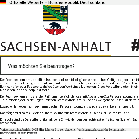
Offizielle Website – Bundesrepublik Deutschland
Der Rechtsextremismus stellt in Deutschland kein ideologisch einheitliches Gefüge dar, sondern tr
antisemitischer Ideologieelemente und mit unterschiedlichen, sich daraus herleitenden Zielsetzung
Ethnie, Nation oder Rasse entscheide über den Wert eines Menschen. Diese Vorstellung steht in
Menschen in den Mittelpunkt stellt.
Der Rechtsextremismus ist der Phänomenbereich, der das mit Abstand größte Personenpotenzial aufw
– die Parteien, den parteiungebundenen Rechtsextremismus und das weitgehend unstrukturierte P
Etwa die Hälfte des rechtsextremistischen Personenpotenzials wird als gewaltbereit eingestuft.
Nachfolgend erhalten Sie einen Überblick über die rechtsextremistischen Strukturen im Land.
Eine vollständige Darstellung über aktuelle Entwicklungen der rechtsextremistischen Szene in Sa
entnehmen.
Verfassungsschutzbericht 2025
Hier können Sie den aktuellen Verfassungsschutzbericht herunterladen.
Rechtsextremistische Parteien