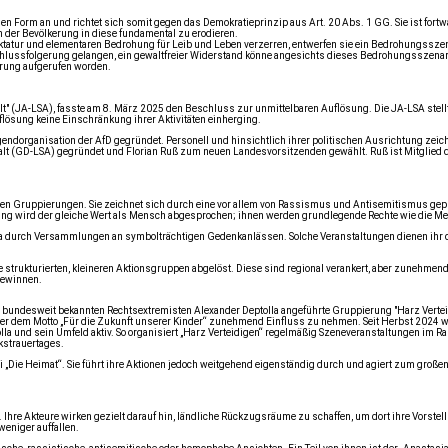
igen Form an und richtet sich somit gegen das Demokratieprinzip aus Art. 20 Abs. 1 GG. Sie ist fo
n der Bevölkerung in diese fundamental zu erodieren.
iktatur und elementaren Bedrohung für Leib und Leben verzerren, entwerfen sie ein Bedrohungssze
Schlussfolgerung gelangen, ein gewaltfreier Widerstand könne angesichts dieses Bedrohungsszenario
erung aufgerufen worden.
 (JA-LSA), fasste am 8. März 2025 den Beschluss zur unmittelbaren Auflösung. Die JA-LSA stellte 
flösung keine Einschränkung ihrer Aktivitäten einherging.
organisation der AfD gegründet. Personell und hinsichtlich ihrer politischen Ausrichtung zeichn
 (GD-LSA) gegründet und Florian Ruß zum neuen Landesvorsitzenden gewählt. Ruß ist Mitglied de
nalen Gruppierungen. Sie zeichnet sich durch eine vor allem von Rassismus und Antisemitismus gepr
rung wird der gleiche Wert als Mensch abgesprochen; ihnen werden grundlegende Rechte wie die M
wa durch Versammlungen an symbolträchtigen Gedenkanlässen. Solche Veranstaltungen dienen ihr d
strukturierten, kleineren Aktionsgruppen abgelöst. Diese sind regional verankert, aber zunehmend
gewinnen.
undesweit bekannten Rechtsextremisten Alexander Deptolla angeführte Gruppierung "Harz Verteid
ter dem Motto „Für die Zukunft unserer Kinder“ zunehmend Einfluss zu nehmen. Seit Herbst 2024
a und sein Umfeld aktiv. So organisiert „Harz Verteidigen“ regelmäßig Szeneveranstaltungen im
kstrauertages.
i „Die Heimat“. Sie führt ihre Aktionen jedoch weitgehend eigenständig durch und agiert zum große
 Akteure wirken gezielt darauf hin, ländliche Rückzugsräume zu schaffen, um dort ihre Vorstellung
weniger auffallen.