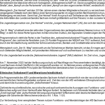
Die Partei „Die Heimat", die von ihrer Gründung im Jahr 1964 bis zu ihrer Umbenennung im Juni 2
Kernelement die Idee einer ethnisch homogenen „Volksgemeinschaft" ist. Davon ausgehend propagier
Straße", dem „Kampf um die Parlamente" und dem „Kampf um den organisierten Willen", verdeutlich
Wenngleich „Die Heimat" seit den 2010er Jahren einen starken Mitgliederschwund zu verzeichnen hat
vergangenen Dekade noch den Status einer Sammlungspartei im organisierten Rechtsextremismus, 
Niedergang verzeichnen. Damit hat „Die Heimat" ihren Anspruch auf Teilhabe an der staatlichen 
die Aktivitäten des Landesverbandes Sachsen-Anhalt größtenteils auf die Präsenz in den sozialen Med
Die Jugendorganisation von „Die Heimat" sind die „Jungen Nationalisten" (JN), die sich der neona
„Der III. Weg" ist aktuell eine der aktivsten Organisationen des parteigebundenen Neonazismus in S
Weg", in dem für diese Partei typischen militaristischen Duktus, die regionalen Gliederungen der Pa
Programmatisch steht die Partei in der Tradition des „nationalrevolutionären" Flügels des deutsch
Programm", das zahlreiche Parallelen zum 25-Punkte-Programm der NSDAP von 1921 aufweist, forder
durch die Verstaatlichung sämtlicher Schlüsselindustrien, Banken und Großbetriebe verwirklicht wer
Wenngleich sich „Der III. Weg" vereinzelt um die Teilnahme an Wahlen bemüht, ist das Erringen parl
sich bietenden Möglichkeiten, mit provokanten Aktionen auf sich aufmerksam zu machen und so die
Für die Jugendarbeit wurde die „Nationalrevolutionäre Jugend" (NRJ) etabliert. Ihr Ziel ist es, Juge
Am 7. November 2023 hat der Verfassungsschutz auf Nachfrage von Pressevertretern bestätigt, d
Land Sachsen-Anhalt (VerfSchG-LSA) eingestuft worden ist. Im Rahmen eines umfangreichen Prüfpr
Anhalt gegen essentielle Prinzipien der freiheitlichen demokratischen Grundordnung richtet, in
Ethnischer Volksbegriff und Migrationsfeindlichkeit:
Die Programmatik des AfD-Landesverbandes Sachsen-Anhalt ist wesentlich von der rassistischen
vermeintlichen Herkunftsgebieten sortieren will. Ziel des von der AfD vertretenen Ethnopluralismu
und damit die Ausweisung aller „Volksfremden" hinaus.
Zahlreiche muslimfeindliche, rassistische und auch antisemitische Aussagen von Funktions- und
Menschen aufgrund ihrer Herkunft oder Religion fordert. So bedienen sich führende Vertreter des
„Eindringlinge" oder „kulturfremde Versorgungsmigranten" diffamieren oder deutsche Staatsbürger
gegen die Garantie der Menschenwürde aus Art. 1 Abs. 1 GG.
Zur Verbreitung ihrer xenophoben Thesen nutzen Funktions- und Mandatsträger der AfD Sachsen-An