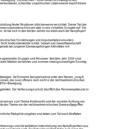
sia-Bewegung" zuzurechnen – einer esoterisch-ökologischen,
turverbundenen, scheinbar unpolitischen Lebensweise macht dieses
ildung fester Strukturen üblicherweise verzichtet. Dieser Teil der
rsonenzusammenschlüssen oder in rein virtuellen Gruppen auf. Die
. So hat sich in den letzten Jahren vor allem auch der Kampfsport
xtremistischen Einstellungen und Argumentationsmustern
r Sicht Andersdenkende richtet. Gewalt und Gewaltbereitschaft
erade bei jüngeren Szeneangehörigen Aktivitäten mit
rum agierenden Gruppen und Personen. Seit dem Jahr 2024 sind
zialen Medien vernetzten und so einen niedrigschwelligen Einstieg
u bewegen. Sie firmieren beispielsweise unter den Namen „Jung &
mmen, die zuvor oftmals noch nicht in der rechtsextremistischen
 LGBTQ+-Bewegung.
getreten. Der Verfassungsschutz beziffert das Personenpotenzial in
hen Konsenses zum Thema Kindeswohl und der sozialen Ächtung von
rde das Thema von der rechtsextremistischen Szene aufgegriffen.
tliche Pädophile vorgehen und dabei zum Teil auch Straftaten
trainings und die kollektive Unterstützung von Kampfsportlern aus