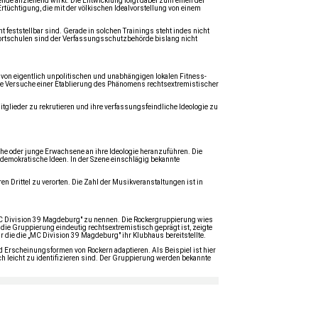
nde anziehend wirkt. Die Entwicklung folgt dabei zum einen der
tüchtigung, die mit der völkischen Idealvorstellung von einem
 feststellbar sind. Gerade in solchen Trainings steht indes nicht
portschulen sind der Verfassungsschutzbehörde bislang nicht
 von eigentlich unpolitischen und unabhängigen lokalen Fitness-
rste Versuche einer Etablierung des Phänomens rechtsextremistischer
glieder zu rekrutieren und ihre verfassungsfeindliche Ideologie zu
che oder junge Erwachsene an ihre Ideologie heranzuführen. Die
tidemokratische Ideen. In der Szene einschlägig bekannte
Drittel zu verorten. Die Zahl der Musikveranstaltungen ist in
MC Division 39 Magdeburg" zu nennen. Die Rockergruppierung wies
die Gruppierung eindeutig rechtsextremistisch geprägt ist, zeigte
 die die „MC Division 39 Magdeburg" ihr Klubhaus bereitstellte.
 Erscheinungsformen von Rockern adaptieren. Als Beispiel ist hier
h leicht zu identifizieren sind. Der Gruppierung werden bekannte