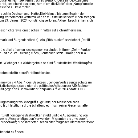
hlossenes rechtsextremistisches Weltbild, dessen ideologisches
Partei, bestehend aus dem „Kampf um die Köpfe", dem „Kampf um die
mfassend zu bekämpfen.
s auch in Deutschland. Hatte „Die Heimat" bis zum Beginn der
rg-Vorpommern vertreten war, so musste sie seitdem einen stetigen
om 23. Januar 2024 vollständig verloren. Aktuell beschränken sich
 geschichtsrevisionistischen Inhalten auf sich aufmerksam.
mark und Burgenlandkreis). Als „Stützpunkte" bezeichnet „Der III.
ntikapitalistischen Ideologemen verbindet. In ihrem „Zehn-Punkte-
nd die Realisierung eines „Deutschen Sozialismus", der u. a.
iert. Wichtiger als Wahlergebnisse sind für sie die bei Wahlkämpfen
rschmiede für neue Parteifunktionäre.
Sinne von § 4 Abs. 1 des Gesetzes über den Verfassungsschutz im
e belegen, dass sich die politische Agitation der AfD Sachsen-
und gegen das Demokratieprinzip aus Artikel 20 Absatz 1 GG.
mungsmäßiger Volksbegriff zugrunde, der Menschen nach
läuft letztlich auf die Schaffung ethnisch reiner Gesellschaften
lturell homogene Staatsvolk anstrebt und die Ausgrenzung von
 wie „Messer-Migration" verwenden, Migranten als „Invasoren",
ppen aufgrund ihrer ethnischen oder religiösen Identität verstößt
ericht zu finden.