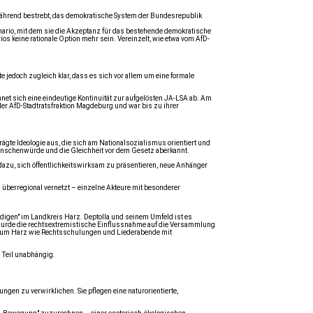
rtwährend bestrebt, das demokratische System der Bundesrepublik
nario, mit dem sie die Akzeptanz für das bestehende demokratische
s keine rationale Option mehr sein. Vereinzelt, wie etwa vom AfD-​
jedoch zugleich klar, dass es sich vor allem um eine formale
et sich eine eindeutige Kontinuität zur aufgelösten JA-LSA ab. Am
r AfD-Stadtratsfraktion Magdeburg und war bis zu ihrer
ägte Ideologie aus, die sich am Nationalsozialismus orientiert und
enschenwürde und die Gleichheit vor dem Gesetz aberkannt.
azu, sich öffentlichkeitswirksam zu präsentieren, neue Anhänger
 überregional vernetzt – einzelne Akteure mit besonderer
igen" im Landkreis Harz. Deptolla und seinem Umfeld ist es
 wurde die rechtsextremistische Einflussnahme auf die Versammlung
 Raum Harz wie Rechtsschulungen und Liederabende mit
n Teil unabhängig.
en zu verwirklichen. Sie pflegen eine naturorientierte,