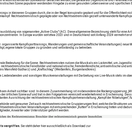
r erlebnisorientierten Szenekultur betrachtet werden, die gerade auf Jugendliche und Heranwachse
tremistischen Szene populärer werdenden Hingabe zu einer gesunden Lebensweise und sportlichen Er
in kleineren Gruppen durch, die in der Regel konspirativ geplant und für die Öffentlichkeit nicht
aßenkampf. Rechtsextremistisch geprägte oder von Rechtsextremisten gezielt unterwanderte Kampfs
ausbildung von sogenannten „Active Clubs" (AC). Diese allgemeine Bezeichnung steht für eine Art
se konzentrieren. In Europa wurden seit etwa 2023 und in Deutschland seit Anfang 2024 vermehrt e
. organisierte Kampfsporttrainings, Wanderungen und gemeinschaftliche Veranstaltungen) neue Mit
gt, eigene lokale Gruppen zu gründen und selbständig zu betreiben.
trale Bedeutung für die Szene. Rechtsextremisten nutzen die Musik als ein Lockmittel, um Jugendli
ng rechtsextremistische Feindbilder und nationalistische, fremdenfeindliche, antisemitische und an
is Mansfeld-Südharz) und „Kraftschlag" (Weißenfels, Burgenlandkreis).
 Liederabenden und sonstigen Musikveranstaltungen mit Darbietung von Live-Musik stets im oberen 
Sachsen-Anhalt sichtbar sind. In diesem Zusammenhang ist insbesondere die Rockergruppierung „
er örtlichen Szene auf und trat in den Folgejahren vereinzelt wiederkehrend in Erscheinung. Dass 
lanten Ausrichtung der rechtsextremistischen Kampfsportveranstaltung „Kampf der Nibelungen", für
örde seit geraumer Zeit auch rechtsextremistische Gruppierungen fest, welche die Strukturen und
echtsextremistischen Veranstaltungen mit entsprechenden „Kutten" in Erscheinung treten und dadurc
tglieder, Anwärter oder Unterstützer geführt werden.
ichen des Rechtsextremismus
Broschüre über rechtsextremistisch genutzte Immobilien
ts vergriffen.
Sie steht daher hier ausschließlich als Download zur