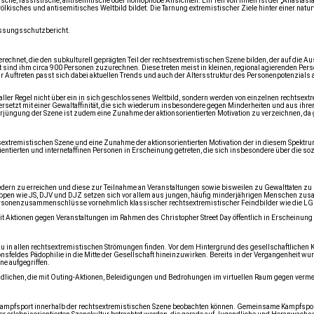
ische, rassistische, antisemitische oder homophobe Ansichten. Ein Teil von ihnen ist der „Anasta
kisches und antisemitisches Weltbild bildet. Die Tarnung extremistischer Ziele hinter einer na
assungsschutzbericht.
net, die den subkulturell geprägten Teil der rechtsextremistischen Szene bilden, der auf die Ausb
 sind ihm circa 900 Personen zuzurechnen. Diese treten meist in kleinen, regional agierenden Pe
 Auftreten passt sich dabei aktuellen Trends und auch der Altersstruktur des Personenpotenzials an
aller Regel nicht über ein in sich geschlossenes Weltbild, sondern werden von einzelnen rechtse
rsetzt mit einer Gewaltaffinität, die sich wiederum insbesondere gegen Minderheiten und aus ihre
üngung der Szene ist zudem eine Zunahme der aktionsorientierten Motivation zu verzeichnen, da g
sextremistischen Szene und eine Zunahme der aktionsorientierten Motivation der in diesem Spekt
ntierten und internetaffinen Personen in Erscheinung getreten, die sich insbesondere über die so
liedern zu erreichen und diese zur Teilnahme an Veranstaltungen sowie bisweilen zu Gewalttaten z
ruppen wie JS, DJV und DJZ setzen sich vor allem aus jungen, häufig minderjährigen Menschen zusa
e Personenzusammenschlüsse vornehmlich klassischer rechtsextremistischer Feindbilder wie die
 Aktionen gegen Veranstaltungen im Rahmen des Christopher Street Day öffentlich in Erscheinung 
hezu in allen rechtsextremistischen Strömungen finden. Vor dem Hintergrund des gesellschaftlic
feldes Pädophilie in die Mitte der Gesellschaft hineinzuwirken. Bereits in der Vergangenheit wu
ne aufgegriffen.
lichen, die mit Outing-Aktionen, Beleidigungen und Bedrohungen im virtuellen Raum gegen vermein
Kampfsport innerhalb der rechtsextremistischen Szene beobachten können. Gemeinsame Kampfsport