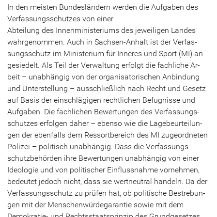
In den meis­ten Bun­des­län­dern wer­den die Auf­ga­ben des
Ver­fas­sungs­schut­zes von einer
Ab­tei­lung des In­nen­mi­nis­te­ri­ums des je­wei­li­gen Lan­des
wahr­ge­nom­men. Auch in Sachsen-​Anhalt ist der Ver­fas­
sungs­schutz im Mi­nis­te­ri­um für In­ne­res und Sport (MI) an­
ge­sie­delt. Als Teil der Ver­wal­tung er­folgt die fach­li­che Ar­
beit – un­ab­hän­gig von der or­ga­ni­sa­to­ri­schen An­bin­dung
und Un­ter­stel­lung – aus­schließ­lich nach Recht und Ge­setz
auf Basis der ein­schlä­gi­gen recht­li­chen Be­fug­nis­se und
Auf­ga­ben. Die fach­li­chen Be­wer­tun­gen des Ver­fas­sungs­
schut­zes er­fol­gen daher – eben­so wie die La­ge­be­ur­tei­lun­
gen der eben­falls dem Res­sort­be­reich des MI zu­ge­ord­ne­ten
Po­li­zei – po­li­tisch un­ab­hän­gig. Dass die Ver­fas­sungs­
schutz­be­hör­den ihre Be­wer­tun­gen un­ab­hän­gig von einer
Ideo­lo­gie und von po­li­ti­scher Ein­fluss­nah­me vor­neh­men,
be­deu­tet je­doch nicht, dass sie wert­neu­tral han­deln. Da der
Ver­fas­sungs­schutz zu prü­fen hat, ob po­li­ti­sche Be­stre­bun­
gen mit der Men­schen­wür­de­ga­ran­tie sowie mit dem
Demokratie-​ und Rechts­staats­prin­zip des Grund­ge­set­zes