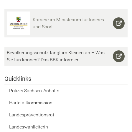
Kar­rie­re im Mi­nis­te­ri­um für In­ne­res
und Sport
Be­völ­ke­rungs­schutz fängt im Klei­nen an – Was
Sie tun kön­nen? Das BBK in­for­miert:
Quick­links
Po­li­zei Sachsen-​Anhalts
Här­te­fall­kom­mis­si­on
Lan­des­prä­ven­ti­ons­rat
Lan­des­wahl­lei­te­rin