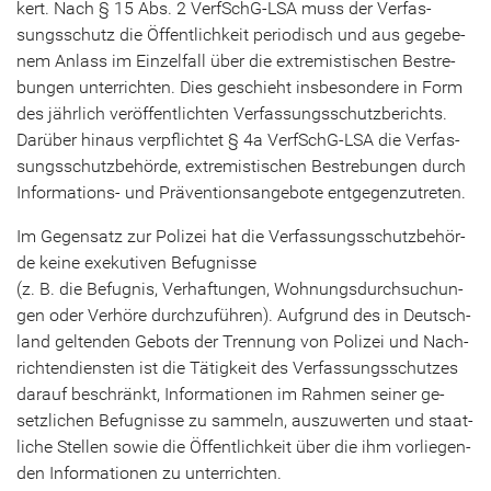
kert. Nach § 15 Abs. 2 VerfSchG-​LSA muss der Ver­fas­
sungs­schutz die Öf­fent­lich­keit pe­ri­odisch und aus ge­ge­be­
nem An­lass im Ein­zel­fall über die ex­tre­mis­ti­schen Be­stre­
bun­gen un­ter­rich­ten. Dies ge­schieht ins­be­son­de­re in Form
des jähr­lich ver­öf­fent­lich­ten Ver­fas­sungs­schutz­be­richts.
Dar­über hin­aus ver­pflich­tet § 4a VerfSchG-​LSA die Ver­fas­
sungs­schutz­be­hör­de, ex­tre­mis­ti­schen Be­stre­bun­gen durch
Informations-​ und Prä­ven­ti­ons­an­ge­bo­te ent­ge­gen­zu­tre­ten.
Im Ge­gen­satz zur Po­li­zei hat die Ver­fas­sungs­schutz­be­hör­
de keine exe­ku­ti­ven Be­fug­nis­se
(z. B. die Be­fug­nis, Ver­haf­tun­gen, Woh­nungs­durch­su­chun­
gen oder Ver­hö­re durch­zu­füh­ren). Auf­grund des in Deutsch­
land gel­ten­den Ge­bots der Tren­nung von Po­li­zei und Nach­
rich­ten­diens­ten ist die Tä­tig­keit des Ver­fas­sungs­schut­zes
dar­auf be­schränkt, In­for­ma­tio­nen im Rah­men sei­ner ge­
setz­li­chen Be­fug­nis­se zu sam­meln, aus­zu­wer­ten und staat­
li­che Stel­len sowie die Öf­fent­lich­keit über die ihm vor­lie­gen­
den In­for­ma­tio­nen zu un­ter­rich­ten.