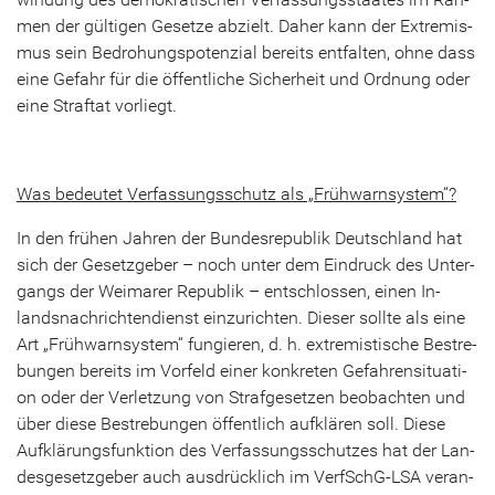
men der gül­ti­gen Ge­set­ze ab­zielt. Daher kann der Ex­tre­mis­
mus sein Be­dro­hungs­po­ten­zi­al be­reits ent­fal­ten, ohne dass
eine Ge­fahr für die öf­fent­li­che Si­cher­heit und Ord­nung oder
eine Straf­tat vor­liegt.
Was be­deu­tet Ver­fas­sungs­schutz als „Früh­warn­sys­tem“?
In den frü­hen Jah­ren der Bun­des­re­pu­blik Deutsch­land hat
sich der Ge­setz­ge­ber – noch unter dem Ein­druck des Un­ter­
gangs der Wei­ma­rer Re­pu­blik – ent­schlos­sen, einen In­
lands­nach­rich­ten­dienst ein­zu­rich­ten. Die­ser soll­te als eine
Art „Früh­warn­sys­tem“ fun­gie­ren, d. h. ex­tre­mis­ti­sche Be­stre­
bun­gen be­reits im Vor­feld einer kon­kre­ten Ge­fah­ren­si­tua­ti­
on oder der Ver­let­zung von Straf­ge­set­zen be­ob­ach­ten und
über diese Be­stre­bun­gen öf­fent­lich auf­klä­ren soll. Diese
Auf­klä­rungs­funk­ti­on des Ver­fas­sungs­schut­zes hat der Lan­
des­ge­setz­ge­ber auch aus­drück­lich im
VerfSchG-​LSA
ver­an­