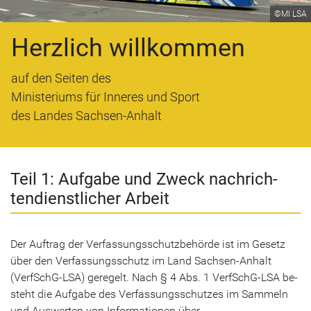
©MI LSA
Herzlich willkommen
auf den Seiten des
Ministeriums für Inneres und Sport
des Landes Sachsen-Anhalt
Teil 1: Auf­ga­be und Zweck nach­rich­
ten­dienst­li­cher Ar­beit
Der Auf­trag der Ver­fas­sungs­schutz­be­hör­de ist im Ge­setz
über den Ver­fas­sungs­schutz im Land Sachsen-​Anhalt
(
VerfSchG-​LSA
) ge­re­gelt. Nach § 4 Abs. 1 VerfSchG-​LSA be­
steht die Auf­ga­be des Ver­fas­sungs­schut­zes im Sam­meln
und Aus­wer­ten von In­for­ma­tio­nen über