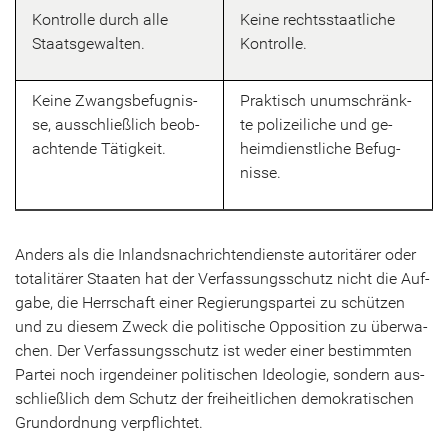
Kon­trol­le durch alle
Keine rechts­staat­li­che
Staats­ge­wal­ten.
Kon­trol­le.
Keine Zwangs­be­fug­nis­
Prak­tisch un­um­schränk­
se, aus­schließ­lich be­ob­
te po­li­zei­li­che und ge­
ach­ten­de Tä­tig­keit.
heim­dienst­li­che Be­fug­
nis­se.
An­ders als die In­lands­nach­rich­ten­diens­te au­to­ri­tä­rer oder
to­ta­li­tä­rer Staa­ten hat der Ver­fas­sungs­schutz nicht die Auf­
ga­be, die Herr­schaft einer Re­gie­rungs­par­tei zu schüt­zen
und zu die­sem Zweck die po­li­ti­sche Op­po­si­ti­on zu über­wa­
chen. Der Ver­fas­sungs­schutz ist weder einer be­stimm­ten
Par­tei noch ir­gend­ei­ner po­li­ti­schen Ideo­lo­gie, son­dern aus­
schließ­lich dem Schutz der frei­heit­li­chen de­mo­kra­ti­schen
Grund­ord­nung ver­pflich­tet.