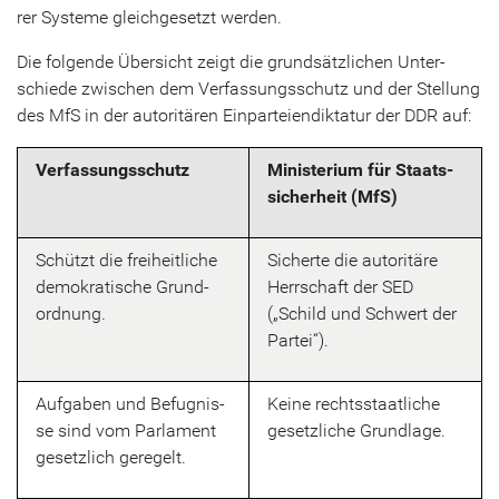
rer Sys­te­me gleich­ge­setzt wer­den.
Die fol­gen­de Über­sicht zeigt die grund­sätz­li­chen Un­ter­
schie­de zwi­schen dem Ver­fas­sungs­schutz und der Stel­lung
des MfS in der au­to­ri­tä­ren Ein­par­tei­en­dik­ta­tur der DDR auf:
Ver­fas­sungs­schutz
Mi­nis­te­ri­um für Staats­
si­cher­heit (MfS)
Schützt die frei­heit­li­che
Si­cher­te die au­to­ri­tä­re
de­mo­kra­ti­sche Grund­
Herr­schaft der SED
ord­nung.
(„Schild und Schwert der
Par­tei“).
Auf­ga­ben und Be­fug­nis­
Keine rechts­staat­li­che
se sind vom Par­la­ment
ge­setz­li­che Grund­la­ge.
ge­setz­lich ge­re­gelt.