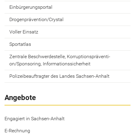
Ein­bür­ge­rungs­por­tal
Dro­gen­prä­ven­ti­on/Crys­tal
Vol­ler Ein­satz
Sport­at­las
Zen­tra­le Be­schwer­de­stel­le, Kor­rup­ti­ons­prä­ven­ti­
on/Spon­so­ring, In­for­ma­ti­ons­si­cher­heit
Po­li­zei­be­auf­trag­ter des Lan­des Sachsen-​Anhalt
Angebote
Engagiert in Sachsen-Anhalt
E-Rechnung