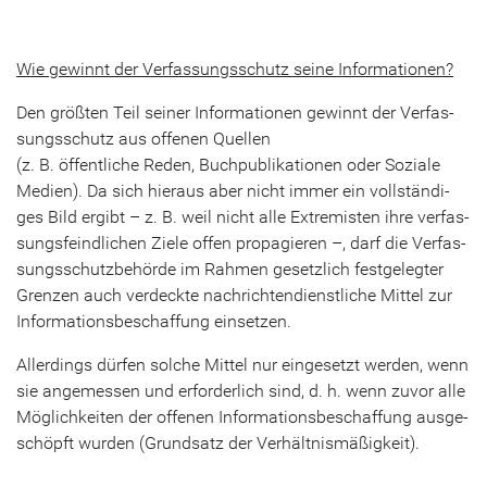
Wie ge­winnt der Ver­fas­sungs­schutz seine In­for­ma­tio­nen?
Den größ­ten Teil sei­ner In­for­ma­tio­nen ge­winnt der Ver­fas­
sungs­schutz aus of­fe­nen Quel­len
(z. B. öf­fent­li­che Reden, Buch­pu­bli­ka­tio­nen oder So­zia­le
Me­di­en). Da sich hier­aus aber nicht immer ein voll­stän­di­
ges Bild er­gibt – z. B. weil nicht alle Ex­tre­mis­ten ihre ver­fas­
sungs­feind­li­chen Ziele offen pro­pa­gie­ren –, darf die Ver­fas­
sungs­schutz­be­hör­de im Rah­men ge­setz­lich fest­ge­leg­ter
Gren­zen auch ver­deck­te nach­rich­ten­dienst­li­che Mit­tel zur
In­for­ma­ti­ons­be­schaf­fung ein­set­zen.
Al­ler­dings dür­fen sol­che Mit­tel nur ein­ge­setzt wer­den, wenn
sie an­ge­mes­sen und er­for­der­lich sind, d. h. wenn zuvor alle
Mög­lich­kei­ten der of­fe­nen In­for­ma­ti­ons­be­schaf­fung aus­ge­
schöpft wur­den (Grund­satz der Ver­hält­nis­mä­ßig­keit).