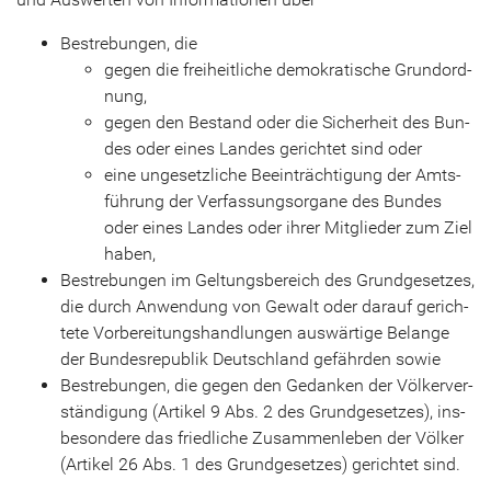
Be­stre­bun­gen, die
gegen die frei­heit­li­che de­mo­kra­ti­sche Grund­ord­
nung,
gegen den Be­stand oder die Si­cher­heit des Bun­
des oder eines Lan­des ge­rich­tet sind oder
eine un­ge­setz­li­che Be­ein­träch­ti­gung der Amts­
füh­rung der Ver­fas­sungs­or­ga­ne des Bun­des
oder eines Lan­des oder ihrer Mit­glie­der zum Ziel
haben,
Be­stre­bun­gen im Gel­tungs­be­reich des Grund­ge­set­zes,
die durch An­wen­dung von Ge­walt oder dar­auf ge­rich­
te­te Vor­be­rei­tungs­hand­lun­gen aus­wär­ti­ge Be­lan­ge
der Bun­des­re­pu­blik Deutsch­land ge­fähr­den sowie
Be­stre­bun­gen, die gegen den Ge­dan­ken der Völ­ker­ver­
stän­di­gung (Ar­ti­kel 9 Abs. 2 des Grund­ge­set­zes), ins­
be­son­de­re das fried­li­che Zu­sam­men­le­ben der Völ­ker
(Ar­ti­kel 26 Abs. 1 des Grund­ge­set­zes) ge­rich­tet sind.