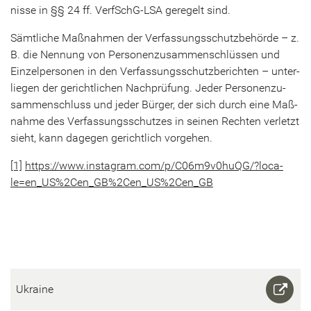
nis­se in §§ 24 ff. VerfSchG-​LSA ge­re­gelt sind.
Sämt­li­che Maß­nah­men der Ver­fas­sungs­schutz­be­hör­de – z.
B. die Nen­nung von Per­so­nen­zu­sam­men­schlüs­sen und
Ein­zel­per­so­nen in den Ver­fas­sungs­schutz­be­rich­ten – un­ter­
lie­gen der ge­richt­li­chen Nach­prü­fung. Jeder Per­so­nen­zu­
sam­men­schluss und jeder Bür­ger, der sich durch eine Maß­
nah­me des Ver­fas­sungs­schut­zes in sei­nen Rech­ten ver­letzt
sieht, kann da­ge­gen ge­richt­lich vor­ge­hen.
[1]
https://www.in­sta­gram.com/p/C06m9v0huQG/?lo­ca­
le=en_US%2Cen_GB%2Cen_US%2Cen_GB
Ukrai­ne