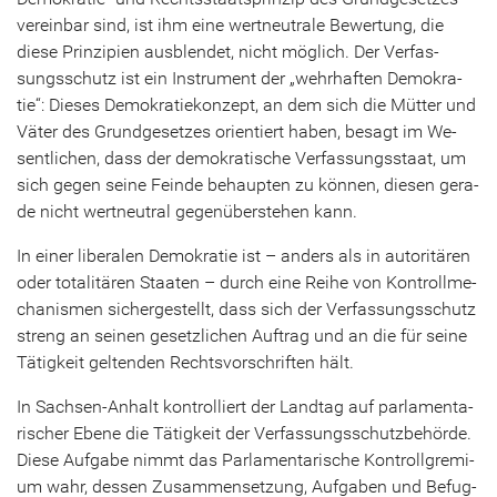
ver­ein­bar sind, ist ihm eine wert­neu­tra­le Be­wer­tung, die
diese Prin­zi­pi­en aus­blen­det, nicht mög­lich. Der Ver­fas­
sungs­schutz ist ein In­stru­ment der „wehr­haf­ten De­mo­kra­
tie“: Die­ses De­mo­kra­tie­kon­zept, an dem sich die Müt­ter und
Väter des Grund­ge­set­zes ori­en­tiert haben, be­sagt im We­
sent­li­chen, dass der de­mo­kra­ti­sche Ver­fas­sungs­staat, um
sich gegen seine Fein­de be­haup­ten zu kön­nen, die­sen ge­ra­
de nicht wert­neu­tral ge­gen­über­ste­hen kann.
In einer li­be­ra­len De­mo­kra­tie ist – an­ders als in au­to­ri­tä­ren
oder to­ta­li­tä­ren Staa­ten – durch eine Reihe von Kon­troll­me­
cha­nis­men si­cher­ge­stellt, dass sich der Ver­fas­sungs­schutz
streng an sei­nen ge­setz­li­chen Auf­trag und an die für seine
Tä­tig­keit gel­ten­den Rechts­vor­schrif­ten hält.
In Sachsen-​Anhalt kon­trol­liert der Land­tag auf par­la­men­ta­
ri­scher Ebene die Tä­tig­keit der Ver­fas­sungs­schutz­be­hör­de.
Diese Auf­ga­be nimmt das Par­la­men­ta­ri­sche Kon­troll­gre­mi­
um wahr, des­sen Zu­sam­men­set­zung, Auf­ga­ben und Be­fug­