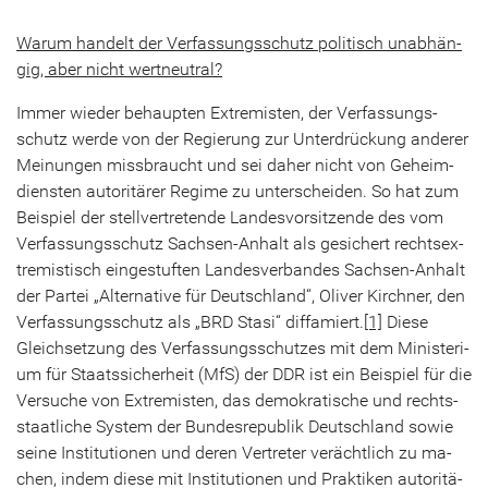
Warum han­delt der Ver­fas­sungs­schutz po­li­tisch un­ab­hän­
gig, aber nicht wert­neu­tral?
Immer wie­der be­haup­ten Ex­tre­mis­ten, der Ver­fas­sungs­
schutz werde von der Re­gie­rung zur Un­ter­drü­ckung an­de­rer
Mei­nun­gen miss­braucht und sei daher nicht von Ge­heim­
diens­ten au­to­ri­tä­rer Re­gime zu un­ter­schei­den. So hat zum
Bei­spiel der stell­ver­tre­ten­de Lan­des­vor­sit­zen­de des vom
Ver­fas­sungs­schutz Sachsen-​Anhalt als ge­si­chert rechts­ex­
tre­mis­tisch ein­ge­stuf­ten Lan­des­ver­ban­des Sachsen-​Anhalt
der Par­tei „Al­ter­na­ti­ve für Deutsch­land“, Oli­ver Kirch­ner, den
Ver­fas­sungs­schutz als „BRD Stasi“ dif­fa­miert.
[1]
Diese
Gleich­set­zung des Ver­fas­sungs­schut­zes mit dem Mi­nis­te­ri­
um für Staats­si­cher­heit (MfS) der DDR ist ein Bei­spiel für die
Ver­su­che von Ex­tre­mis­ten, das de­mo­kra­ti­sche und rechts­
staat­li­che Sys­tem der Bun­des­re­pu­blik Deutsch­land sowie
seine In­sti­tu­tio­nen und deren Ver­tre­ter ver­ächt­lich zu ma­
chen, indem diese mit In­sti­tu­tio­nen und Prak­ti­ken au­to­ri­tä­