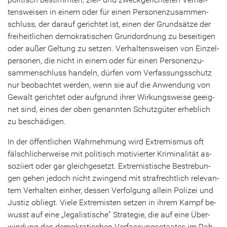
tens­wei­sen in einem oder für einen Per­so­nen­zu­sam­men­
schluss, der dar­auf ge­rich­tet ist, einen der Grund­sät­ze der
frei­heit­li­chen de­mo­kra­ti­schen Grund­ord­nung zu be­sei­ti­gen
oder außer Gel­tung zu set­zen. Ver­hal­tens­wei­sen von Ein­zel­
per­so­nen, die nicht in einem oder für einen Per­so­nen­zu­
sam­men­schluss han­deln, dür­fen vom Ver­fas­sungs­schutz
nur be­ob­ach­tet wer­den, wenn sie auf die An­wen­dung von
Ge­walt ge­rich­tet oder auf­grund ihrer Wir­kungs­wei­se ge­eig­
net sind, eines der oben ge­nann­ten Schutz­gü­ter er­heb­lich
zu be­schä­di­gen.
In der öf­fent­li­chen Wahr­neh­mung wird Ex­tre­mis­mus oft
fälsch­li­cher­wei­se mit po­li­tisch mo­ti­vier­ter Kri­mi­na­li­tät as­
so­zi­iert oder gar gleich­ge­setzt. Ex­tre­mis­ti­sche Be­stre­bun­
gen gehen je­doch nicht zwin­gend mit straf­recht­lich re­le­van­
tem Ver­hal­ten ein­her, des­sen Ver­fol­gung al­lein Po­li­zei und
Jus­tiz ob­liegt. Viele Ex­tre­mis­ten set­zen in ihrem Kampf be­
wusst auf eine „le­ga­lis­ti­sche“ Stra­te­gie, die auf eine Über­
win­dung des de­mo­kra­ti­schen Ver­fas­sungs­staa­tes im Rah­