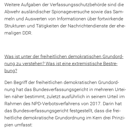
Wei­te­re Auf­ga­ben der Ver­fas­sungs­schutz­be­hör­de sind die
Ab­wehr aus­län­di­scher Spio­na­ge­ver­su­che sowie das Sam­
meln und Aus­wer­ten von In­for­ma­tio­nen über fort­wir­ken­de
Struk­tu­ren und Tä­tig­kei­ten der Nach­rich­ten­diens­te der ehe­
ma­li­gen DDR.
Was ist unter der frei­heit­li­chen de­mo­kra­ti­schen Grund­ord­
nung zu ver­ste­hen? Was ist eine ex­tre­mis­ti­sche Be­stre­
bung?
Den Be­griff der frei­heit­li­chen de­mo­kra­ti­schen Grund­ord­
nung hat das Bun­des­ver­fas­sungs­ge­richt in meh­re­ren Ur­tei­
len näher be­stimmt, zu­letzt aus­führ­lich in sei­nem Ur­teil im
Rah­men des NPD-​Verbotsverfahrens von 2017. Darin hat
das Bun­des­ver­fas­sungs­ge­richt fest­ge­stellt, dass die frei­
heit­li­che de­mo­kra­ti­sche Grund­ord­nung im Kern drei Prin­zi­
pi­en um­fasst: