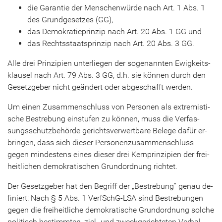
die Ga­ran­tie der Men­schen­wür­de nach Art. 1 Abs. 1
des Grund­ge­set­zes (GG),
das De­mo­kra­tie­prin­zip nach Art. 20 Abs. 1 GG und
das Rechts­staats­prin­zip nach Art. 20 Abs. 3 GG.
Alle drei Prin­zi­pi­en un­ter­lie­gen der so­ge­nann­ten Ewig­keits­
klau­sel nach Art. 79 Abs. 3 GG, d.h. sie kön­nen durch den
Ge­setz­ge­ber nicht ge­än­dert oder ab­ge­schafft wer­den.
Um einen Zu­sam­men­schluss von Per­so­nen als ex­tre­mis­ti­
sche Be­stre­bung ein­stu­fen zu kön­nen, muss die Ver­fas­
sungs­schutz­be­hör­de ge­richts­ver­wert­ba­re Be­le­ge dafür er­
brin­gen, dass sich die­ser Per­so­nen­zu­sam­men­schluss
gegen min­des­tens eines die­ser drei Kern­prin­zi­pi­en der frei­
heit­li­chen de­mo­kra­ti­schen Grund­ord­nung rich­tet.
Der Ge­setz­ge­ber hat den Be­griff der „Be­stre­bung“ genau de­
fi­niert: Nach § 5 Abs. 1
VerfSchG-​LSA
sind Be­stre­bun­gen
gegen die frei­heit­li­che de­mo­kra­ti­sche Grund­ord­nung sol­che
po­li­tisch be­stimm­ten, ziel- und zweck­ge­rich­te­ten Ver­hal­