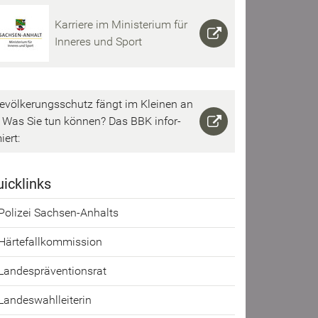
Kar­rie­re im Mi­nis­te­ri­um für
In­ne­res und Sport
e­völ­ke­rungs­schutz fängt im Klei­nen an
 Was Sie tun kön­nen? Das BBK in­for­
iert:
ick­links
Po­li­zei Sachsen-​Anhalts
Här­te­fall­kom­mis­si­on
Lan­des­prä­ven­ti­ons­rat
Lan­des­wahl­lei­te­rin