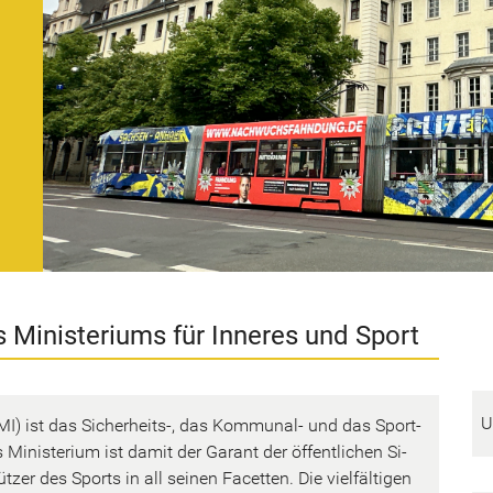
Mi­nis­te­ri­ums für In­ne­res und Sport
U
z: MI) ist das Sicherheits-​, das Kommunal-​ und das Sport­
i­nis­te­ri­um ist damit der Ga­rant der öf­fent­li­chen Si­
zer des Sports in all sei­nen Fa­cet­ten. Die viel­fäl­ti­gen