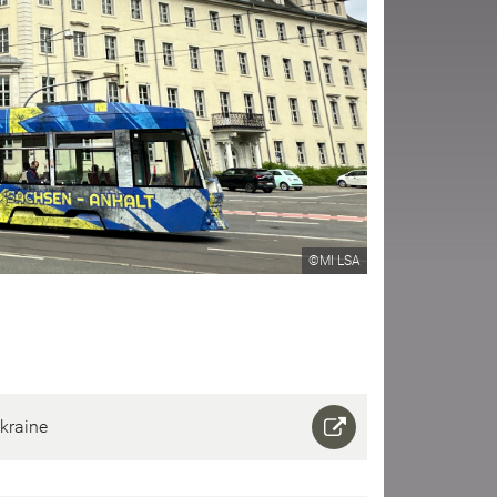
©MI LSA
krai­ne