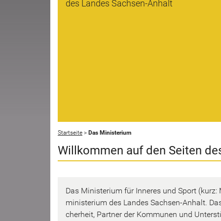
des Landes Sachsen-Anhalt
Start­sei­te
>
Das Mi­nis­te­ri­um
Will­kom­men auf den Sei­ten des 
Das Mi­nis­te­ri­um für In­ne­res und Sport (kur
mi­nis­te­ri­um des Lan­des Sachsen-​Anhalt. Das M
cher­heit, Part­ner der Kom­mu­nen und Un­ter­stüt­