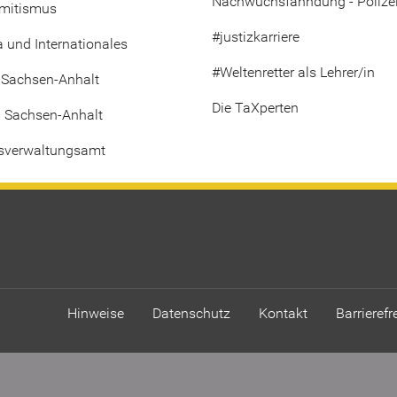
Nachwuchsfahndung - Polize
emitismus
#justizkarriere
 und Internationales
#Weltenretter als Lehrer/in
 Sachsen-Anhalt
Die TaXperten
i Sachsen-Anhalt
sverwaltungsamt
Hinweise
Datenschutz
Kontakt
Barrierefr