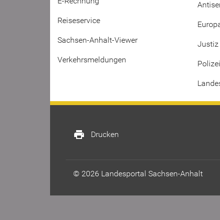
E-Rechnung
Antis
Reiseservice
Europa
Sachsen-Anhalt-Viewer
Justiz
Verkehrsmeldungen
Polize
Lande
print
Drucken
© 2026 Landesportal Sachsen-Anhalt