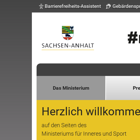
Barrierefreiheits-Assistent
Gebärdensp
Das Ministerium
Pr
Herzlich willkomm
auf den Seiten des
Ministeriums für Inneres und Sport