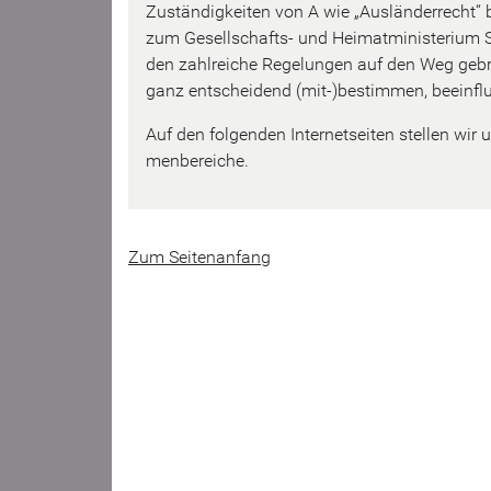
Zu­stän­dig­kei­ten von A wie „Aus­län­der­recht“ 
zum Gesellschafts-​ und Hei­mat­mi­nis­te­ri­
den zahl­rei­che Re­ge­lun­gen auf den Weg ge­b
ganz ent­schei­dend (mit-)be­stim­men, be­ein­fl
Auf den fol­gen­den In­ter­net­sei­ten stel­len wir u
men­be­rei­che.
Zum Sei­ten­an­fang