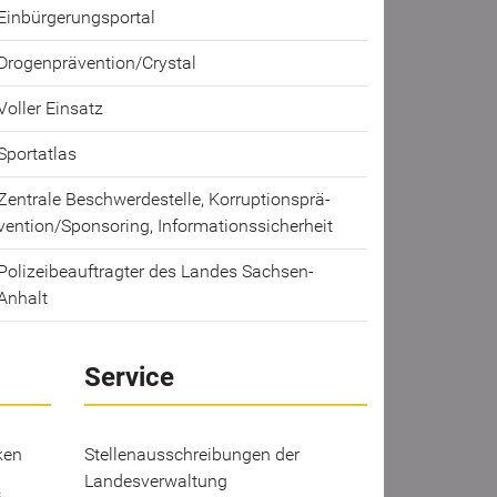
Ein­bür­ge­rungs­por­tal
Dro­gen­prä­ven­ti­on/Crys­tal
Vol­ler Ein­satz
Sport­at­las
Zen­tra­le Be­schwer­de­stel­le, Kor­rup­ti­ons­prä­
ven­ti­on/Spon­so­ring, In­for­ma­ti­ons­si­cher­heit
Po­li­zei­be­auf­trag­ter des Lan­des Sachsen-​
Anhalt
Service
ken
Stellenausschreibungen der
Landesverwaltung