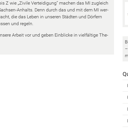
bis Z wie „Zi­vi­le Ver­tei­di­gung“ ma­chen das MI zu­gleich
um Sachsen-​Anhalts. Denn durch das und mit dem MI wer­
racht, die das Leben in un­se­ren Städ­ten und Dör­fern
us­sen und re­geln.
n­se­re Ar­beit vor und geben Ein­bli­cke in viel­fäl­ti­ge The­
B
–
m
Qu